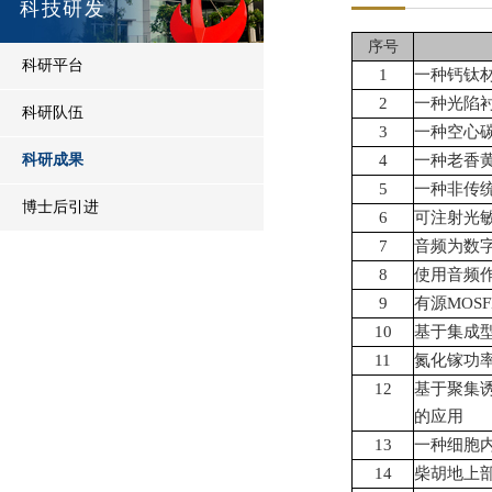
科技研发
序号
科研平台
1
一种钙钛
2
一种光陷
科研队伍
3
一种空心
科研成果
4
一种老香
5
一种非传
博士后引进
6
可注射光
7
音频为数
8
使用音频
9
有源
MOSF
10
基于集成
11
氮化镓功
12
基于聚集
的应用
13
一种细胞
14
柴胡地上