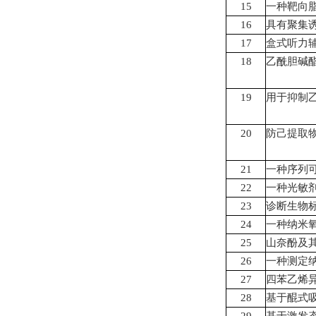
15
一种靶向
16
具有聚集
17
盒式听力
18
乙酰胆碱
19
用于抑制
20
防己提取
21
一种序列
22
一种光敏
23
诊断生物
24
一种纳米
25
山奈酚及
26
一种测定
27
四苯乙烯
28
基于醌式